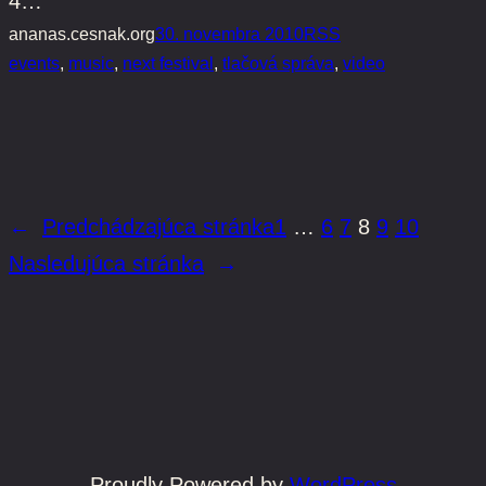
4…
ananas.cesnak.org
30. novembra 2010
RSS
events
, 
music
, 
next festival
, 
tlačová správa
, 
video
←
Predchádzajúca stránka
1
…
6
7
8
9
10
Nasledujúca stránka
→
Proudly Powered by
WordPress