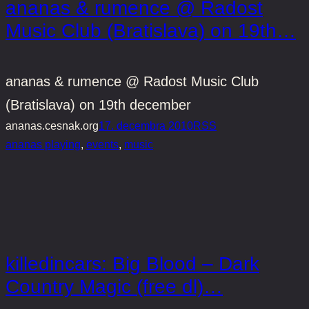
ananas & rumence @ Radost
Music Club (Bratislava) on 19th…
ananas & rumence @ Radost Music Club
(Bratislava) on 19th december
ananas.cesnak.org
17. decembra 2010
RSS
ananas playing
, 
events
, 
music
killedincars: Big Blood – Dark
Country Magic (free dl)…