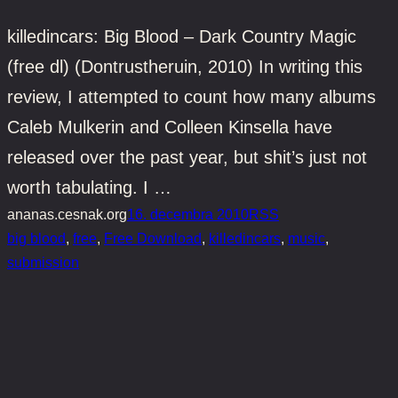
killedincars: Big Blood – Dark Country Magic
(free dl) (Dontrustheruin, 2010) In writing this
review, I attempted to count how many albums
Caleb Mulkerin and Colleen Kinsella have
released over the past year, but shit’s just not
worth tabulating. I …
ananas.cesnak.org
16. decembra 2010
RSS
big blood
, 
free
, 
Free Download
, 
killedincars
, 
music
, 
submission