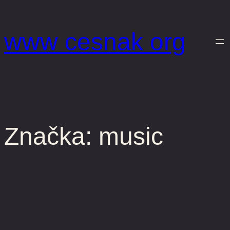
Prejsť
na
www cesnak org
obsah
Značka:
music