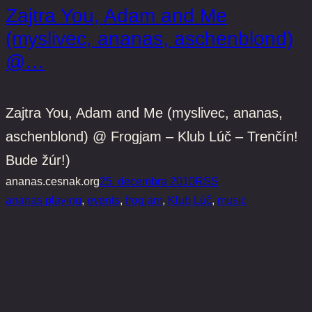
Zajtra You, Adam and Me
(myslivec, ananas, aschenblond)
@…
Zajtra You, Adam and Me (myslivec, ananas,
aschenblond) @ Frogjam – Klub Lúč – Trenčín!
Bude žúr!)
ananas.cesnak.org
25. decembra 2010
RSS
ananas playing
, 
events
, 
frogjam
, 
Klub Lúč
, 
music