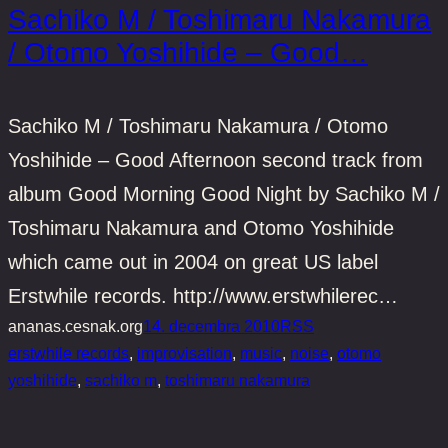
Sachiko M / Toshimaru Nakamura
/ Otomo Yoshihide – Good…
Sachiko M / Toshimaru Nakamura / Otomo
Yoshihide – Good Afternoon second track from
album Good Morning Good Night by Sachiko M /
Toshimaru Nakamura and Otomo Yoshihide
which came out in 2004 on great US label
Erstwhile records. http://www.erstwhilerec…
ananas.cesnak.org
14. decembra 2010
RSS
erstwhile records
, 
improvisation
, 
music
, 
noise
, 
otomo
yoshihide
, 
sachiko m
, 
toshimaru nakamura