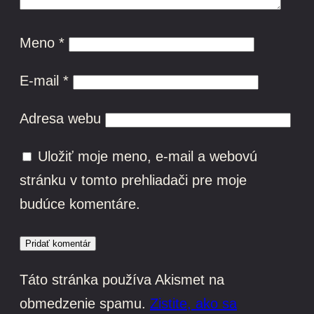
Meno
*
E-mail
*
Adresa webu
Uložiť moje meno, e-mail a webovú
stránku v tomto prehliadači pre moje
budúce komentáre.
Táto stránka používa Akismet na
obmedzenie spamu.
Zistite, ako sa