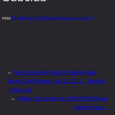
miso
23. októbra 2011
Akcie
post hardcore dischord
←
See You In Hell, Roxor, Boiling Point,
Buried Day Burned – 04.11.2011 – Trenčín
– Klub Lúč
→
Philipp Quehenberger “Uff Uff “(Editions
Mego) From…