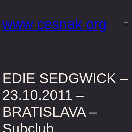
Prejsť
na
www cesnak org
obsah
EDIE SEDGWICK –
23.10.2011 –
BRATISLAVA –
Subclub