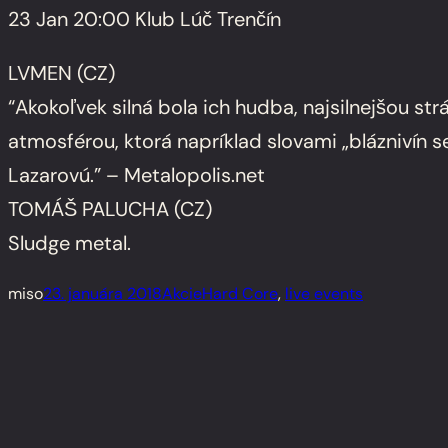
23
Jan
20:00
Klub Lúč Trenčín
LVMEN (CZ)
“Akokoľvek silná bola ich hudba, najsilnejšou s
atmosférou, ktorá napríklad slovami „bláznivín s
Lazarovú.” – Metalopolis.net
TOMÁŠ PALUCHA (CZ)
Sludge metal.
miso
23. januára 2018
Akcie
Hard Core
, 
live events