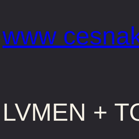
Prejsť
na
www cesnak
obsah
LVMEN + 