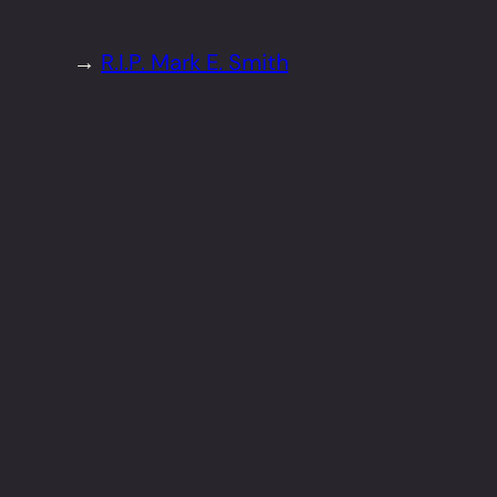
→
R.I.P. Mark E. Smith