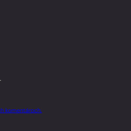
.
ich komentároch.