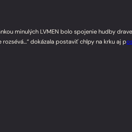
tránkou minulých LVMEN bolo spojenie hudby drave
e rozsévá…“ dokázala postaviť chlpy na krku aj p
o