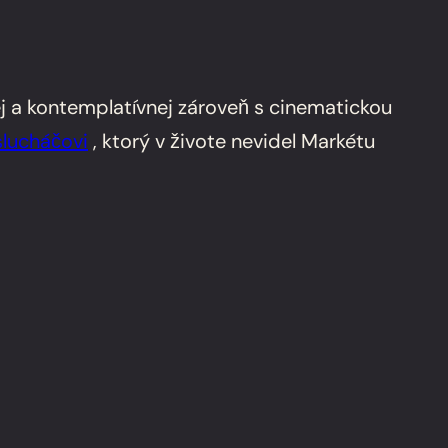
j a kontemplatívnej zároveň s cinematickou
slucháčovi
, ktorý v živote nevidel Markétu