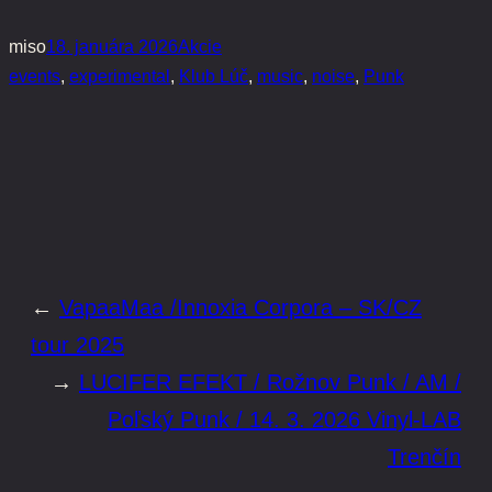
miso
18. januára 2026
Akcie
events
, 
experimental
, 
Klub Lúč
, 
music
, 
noise
, 
Punk
←
VapaaMaa /Innoxia Corpora – SK/CZ
tour 2025
→
LUCIFER EFEKT / Rožnov Punk / AM /
Poľský Punk / 14. 3. 2026 Vinyl-LAB
Trenčín