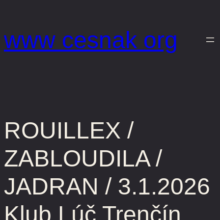
Prejsť
na
www cesnak org
obsah
ROUILLEX /
ZABLOUDILA /
JADRAN / 3.1.2026
Klub Lúč Trenčín