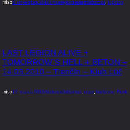
miso
9. novembra 2010
Uncategorized
antifašizmus
, 
hip hop
LAST LEGION ALIVE +
TOMORROW`S HELL + BETON –
14.03.2010 – Trenčín – Klub Lúč
miso
12. marca 2010
Akcie
antifašizmus
, 
crust
, 
hardcore
, 
Punk