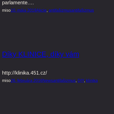
parlamente.…
miso
10. mája 2019
Akcie
, 
antifašizmus
antifašizmus
Díky KLINICE, díky vám
http://klinika.451.cz/
miso
26. februára 2016
News
antifašizmus
, 
DIY
, 
klinika