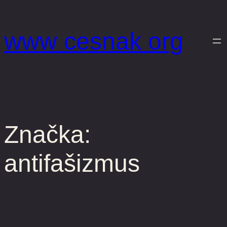
Prejsť
na
www cesnak org
obsah
Značka:
antifašizmus