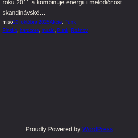
roku 2011 a kombinuje energii i melodičnost
skandinávské…
miso
20. októbra 2025
Akcie
, 
Punk
Fínsko
, 
hardcore
, 
music
, 
Punk
, 
Rožnov
Proudly Powered by
WordPress