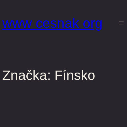
Prejsť
na
www cesnak org
obsah
Značka:
Fínsko