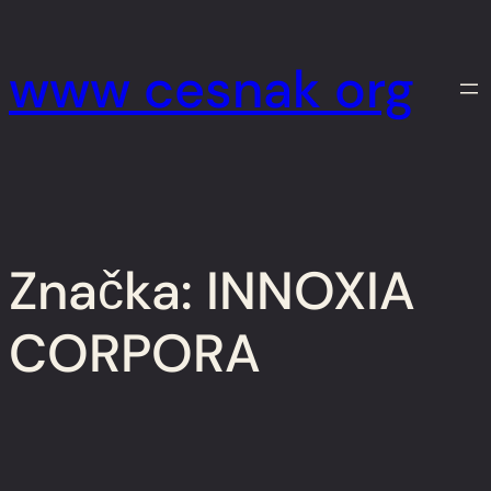
Prejsť
na
www cesnak org
obsah
Značka:
INNOXIA
CORPORA