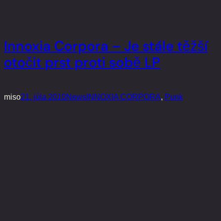
Innoxia Corpora – Je stále těžší
otočit prst proti sobě LP
miso
21. júla 2010
News
INNOXIA CORPORA
, 
Punk