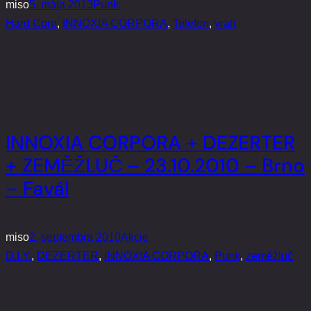
miso
5. mája 2013
Punk
Hard Core
, 
INNOXIA CORPORA
, 
Telefon
, 
vrah
INNOXIA CORPORA + DEZERTER
+ ZEMĚŽLUČ – 23.10.2010 – Brno
– Favál
miso
2. septembra 2010
Akcie
D.I.Y.
, 
DEZERTER
, 
INNOXIA CORPORA
, 
Punk
, 
zeměžluč