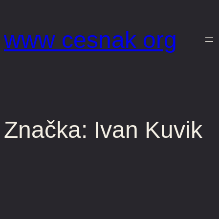
Prejsť
na
www cesnak org
obsah
Značka:
Ivan Kuvik