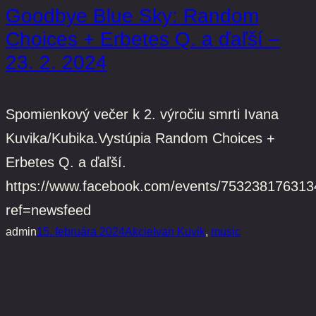
Goodbye Blue Sky: Random
Choices + Erbetes Q. a ďaľší –
23. 2. 2024
Spomienkový večer k 2. výročiu smrti Ivana
Kuvika/Kubika.Vystúpia Random Choices +
Erbetes Q. a ďaľší.
https://www.facebook.com/events/753238176313
ref=newsfeed
admin
15. februára 2024
Akcie
Ivan Kuvik
, 
music