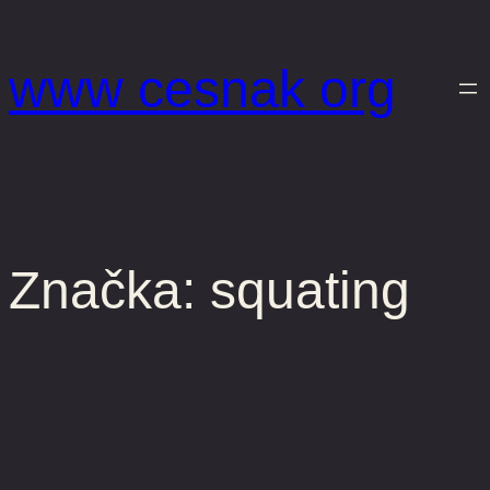
Prejsť
na
www cesnak org
obsah
Značka:
squating