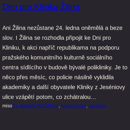
Den pro Kliniku Žilina
Ani Žilina nezůstane 24. ledna oněmělá a beze
slov. I Žilina se rozhodla připojit ke Dni pro
Kliniku, k akci napříč republikama na podporu
pražského komunitního kulturně sociálního
centra sídlícího v budově bývalé polikliniky. Je to
něco přes měsíc, co policie násilně vyklidila
akademiky a další obyvatele Kliniky z Jeséniovy
ulice vzápětí potom, co zchátralou…
miso
21. januára 2015
Akcie
, 
News
klinika
, 
squating