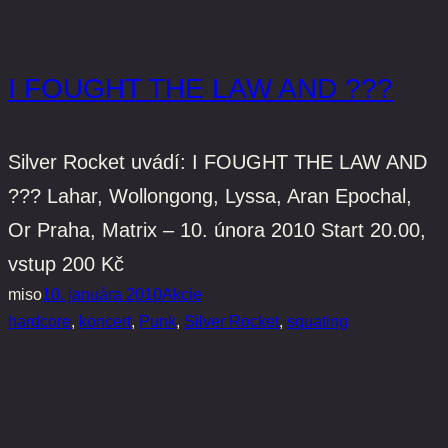
I FOUGHT THE LAW AND ???
Silver Rocket uvádí: I FOUGHT THE LAW AND
??? Lahar, Wollongong, Lyssa, Aran Epochal,
Or Praha, Matrix – 10. února 2010 Start 20.00,
vstup 200 Kč
miso
10. januára 2010
Akcie
hardcore
, 
koncert
, 
Punk
, 
Silver Rocket
, 
squating