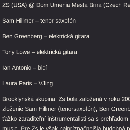
ZS (USA) @ Dom Umenia Mesta Brna (Czech Repu
Sam Hillmer – tenor saxofón
Ben Greenberg – elektrická gitara
Tony Lowe – elektrická gitara
Ian Antonio – bicí
Laura Paris – VJing
Brooklynská skupina
Zs bola založená v roku 200
zloženie Sam Hillmer (tenorsaxofón), Ben Greenber
ťažko zaraditeľní inštrumentalisti sa s prehľadom
music. Pre Zs je však najpríznačnejšia hudobná 