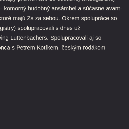
e – komorný hudobný ansámbel a súčasne avant-
 ktoré majú Zs za sebou. Okrem spolupráce so
istry) spolupracovali s dnes už
ing Luttenbachers. Spolupracovali aj so
okonca s Petrem Kotíkem, českým rodákom