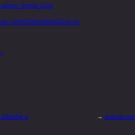
e_umeni_mesta_brna
?eid=129458350409935&ref=ts
zs
-Záriečie a
→
ananas.ces