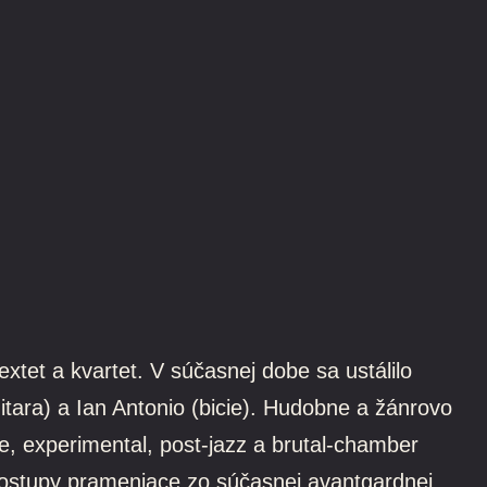
extet a kvartet. V súčasnej dobe sa ustálilo
itara) a Ian Antonio (bicie). Hudobne a žánrovo
e, experimental, post-jazz a brutal-chamber
 postupy prameniace zo súčasnej avantgardnej