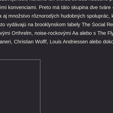
vými konvenciami. Preto má táto skupina dve tvár
ýva aj množstvo rôznorodých hudobných spoluprác,
to vydávajú na brooklynskom labely The Social Reg
vými Orthrelm, noise-rockovými Aa alebo s The Fly
aneri, Christian Wolff, Louis Andriessen alebo d