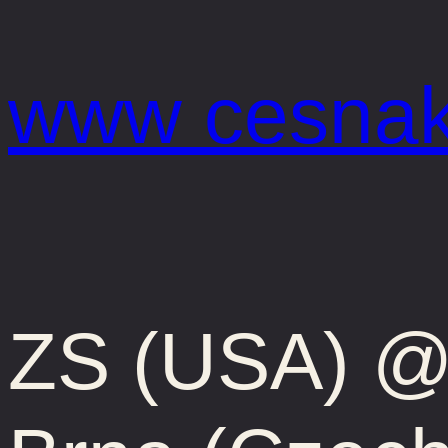
Prejsť
na
www cesnak
obsah
ZS (USA) @