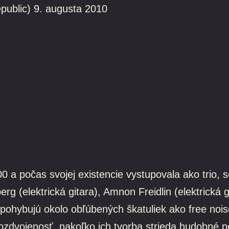
blic) 9. augusta 2010
0 a počas svojej existencie vystupovala ako trio, s
g (elektrická gitara), Amnon Freidlin (elektrická g
 pohybujú okolo obľúbených škatuliek ako free nois
rozdvojenosť, nakoľko ich tvorba strieda hudobné