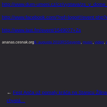
http://www.dum-umeni.cz/cz/vystava/zs_v_dom
http://www.facebook.com/?ref=logo#!/event.php
http://www.last.fm/event/1549077+Zs
ananas.cesnak.org
6. augusta 2010
RSS
events
, 
music
, 
video
, 
←
Fest Anča už pomaly kráča na Stanicu Žilina
chystá…