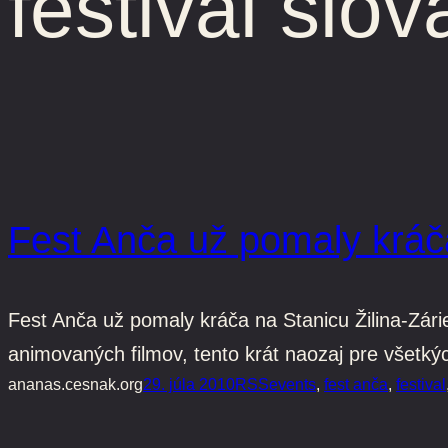
festival slov
Fest Anča už pomaly kráča
Fest Anča už pomaly kráča na Stanicu Žilina-Zári
animovaných filmov, tento krát naozaj pre všetký
ananas.cesnak.org
29. júla 2010
RSS
events
, 
fest anča
, 
festival