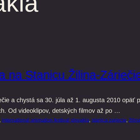
akia
 na Stanicu Žilina-Zárieč
ečie a chystá sa 30. júla až 1. augusta 2010 opäť
ch. Od videoklipov, detských filmov až po …
, 
international animation festival slovakia
, 
stanica zariecie
, 
žilin