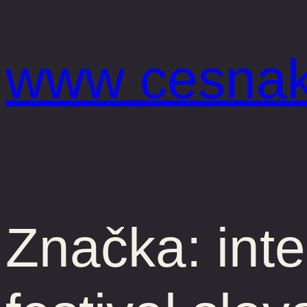
Prejsť
na
www cesnak
obsah
Značka:
int