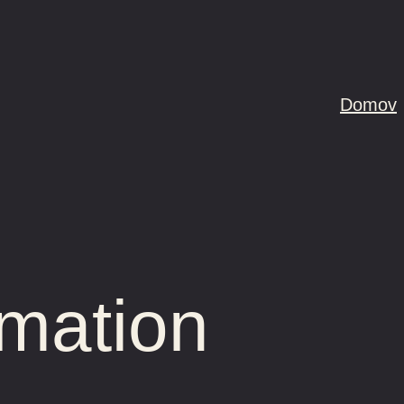
Domov
imation