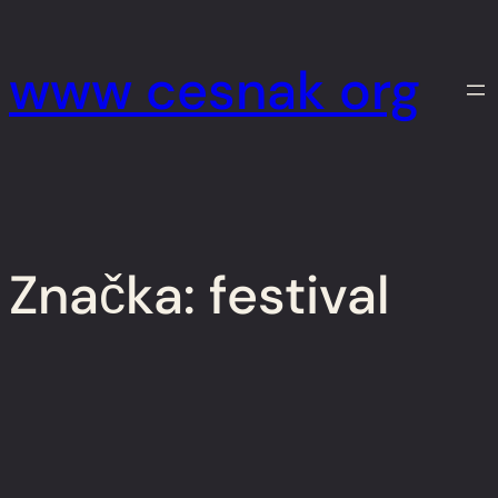
Prejsť
na
www cesnak org
obsah
Značka:
festival