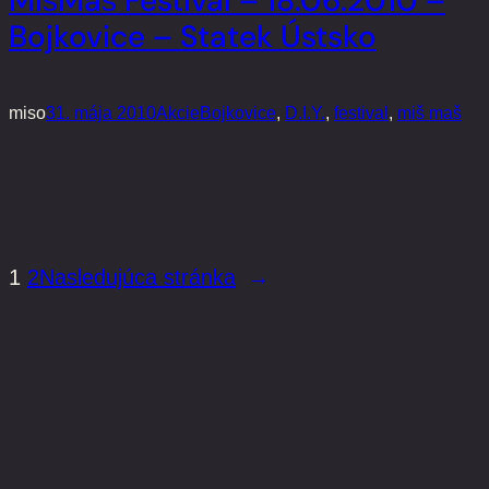
MišMaš Festival – 18.06.2010 –
Bojkovice – Statek Ústsko
miso
31. mája 2010
Akcie
Bojkovice
, 
D.I.Y.
, 
festival
, 
miš maš
1
2
Nasledujúca stránka
→