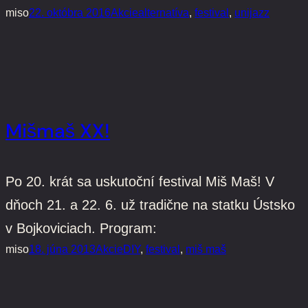
miso
22. októbra 2016
Akcie
alternatíva
, 
festival
, 
unijazz
Mišmaš XX!
Po 20. krát sa uskutoční festival Miš Maš! V
dňoch 21. a 22. 6. už tradične na statku Ústsko
v Bojkoviciach. Program:
miso
18. júna 2013
Akcie
DIY
, 
festival
, 
miš maš