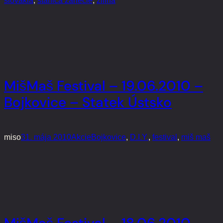
slovakia
, 
stanica zariecie
, 
žilina
MišMaš Festival – 19.06.2010 –
Bojkovice – Statek Ústsko
miso
31. mája 2010
Akcie
Bojkovice
, 
D.I.Y.
, 
festival
, 
miš maš