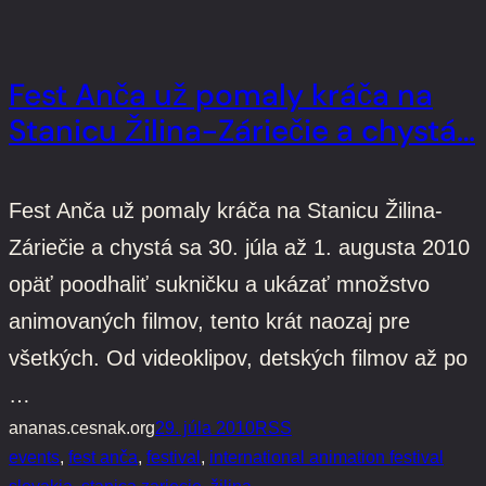
Fest Anča už pomaly kráča na
Stanicu Žilina-Záriečie a chystá…
Fest Anča už pomaly kráča na Stanicu Žilina-
Záriečie a chystá sa 30. júla až 1. augusta 2010
opäť poodhaliť sukničku a ukázať množstvo
animovaných filmov, tento krát naozaj pre
všetkých. Od videoklipov, detských filmov až po
…
ananas.cesnak.org
29. júla 2010
RSS
events
, 
fest anča
, 
festival
, 
international animation festival