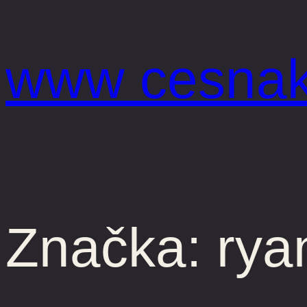
Prejsť
na
www cesnak
obsah
Značka:
rya