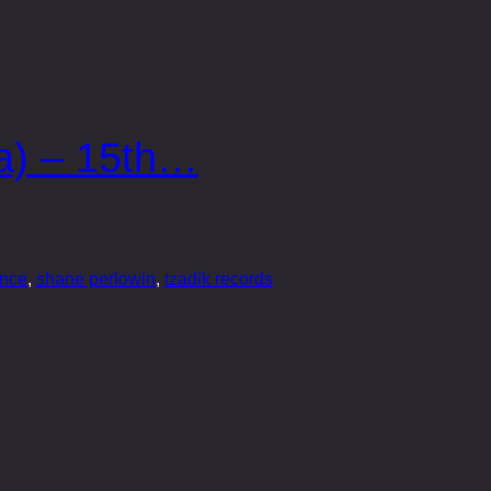
ia) – 15th…
ance
, 
shane perlowin
, 
tzadik records