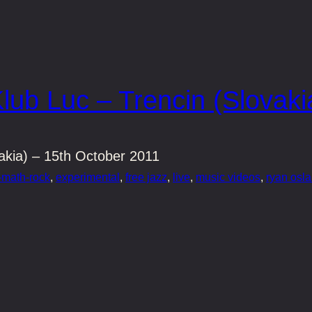
lub Luc – Trencin (Slovak
akia) – 15th October 2011
-math-rock
, 
experimental
, 
free jazz
, 
live
, 
music videos
, 
ryan osl