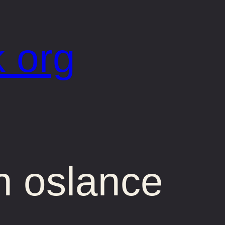
 org
n oslance