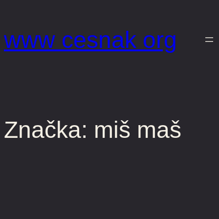
Prejsť
na
www cesnak org
obsah
Značka:
miš maš