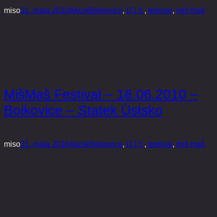
miso
31. mája 2010
Akcie
Bojkovice
, 
D.I.Y.
, 
festival
, 
miš maš
MišMaš Festival – 18.06.2010 –
Bojkovice – Statek Ústsko
miso
31. mája 2010
Akcie
Bojkovice
, 
D.I.Y.
, 
festival
, 
miš maš