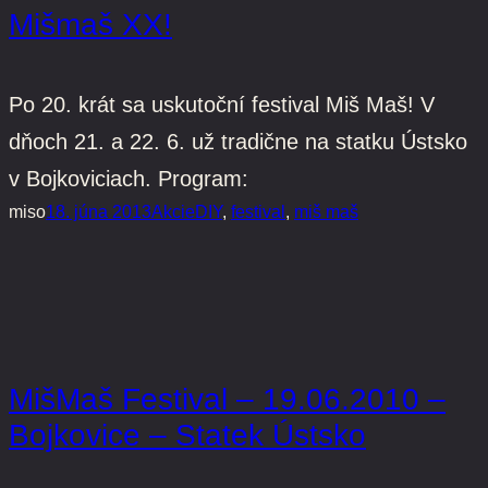
Mišmaš XX!
Po 20. krát sa uskutoční festival Miš Maš! V
dňoch 21. a 22. 6. už tradične na statku Ústsko
v Bojkoviciach. Program:
miso
18. júna 2013
Akcie
DIY
, 
festival
, 
miš maš
MišMaš Festival – 19.06.2010 –
Bojkovice – Statek Ústsko